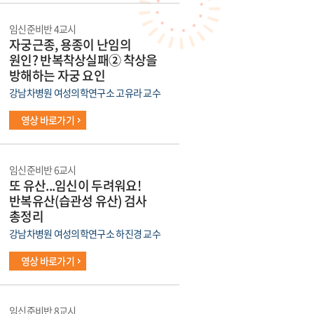
임신준비반 4교시
자궁근종, 용종이 난임의
원인? 반복착상실패② 착상을
방해하는 자궁 요인
강남차병원 여성의학연구소 고유라 교수
영상 바로가기
임신준비반 6교시
또 유산...임신이 두려워요!
반복유산(습관성 유산) 검사
총정리
강남차병원 여성의학연구소 하진경 교수
영상 바로가기
임신준비반 8교시