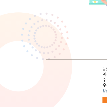
임
계
수
주
강