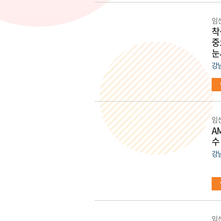
임
착
중
눈사
강
임
A
수
강
임