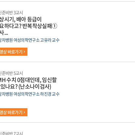
신준비반 3교시
상시기, 배아 등급이
요하다고? 반복착상실패①
...
남차병원 여성의학연구소 고유라 교수
영상 바로가기
신준비반 5교시
MH 수치 0점대인데, 임신할
 있나요? (난소나이검사)
남차병원 여성의학연구소 하진경 교수
영상 바로가기
신준비반 7교시