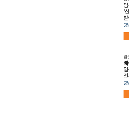
임
'
받
강
임
배
임
전
강