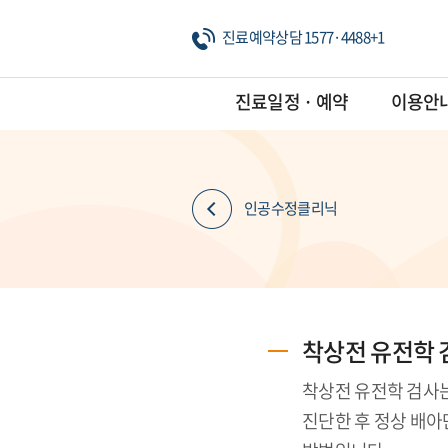
진료예약상담 1577·4488+1
진료일정 · 예약
이용안
인공수정클리닉
착상전 유전학 검사(
착상전 유전학 검사는
진단한 후 정상 배